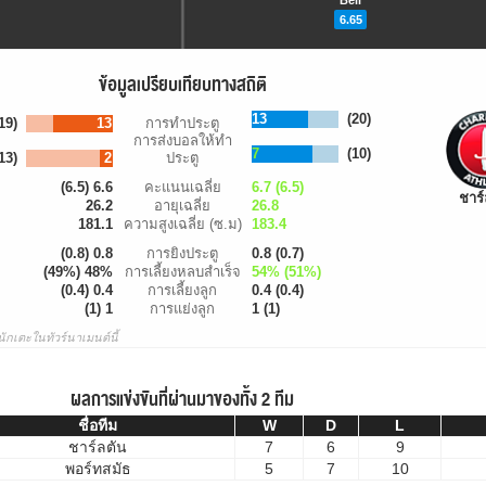
Bell
6.65
ข้อมูลเปรียบเทียบทางสถิติ
13
(20)
19)
13
การทำประตู
การส่งบอลให้ทำ
7
(10)
13)
2
ประตู
(6.5)
6.6
คะแนนเฉลี่ย
6.7
(6.5)
ชาร์
26.2
อายุเฉลี่ย
26.8
181.1
ความสูงเฉลี่ย (ซ.ม)
183.4
(0.8)
0.8
การยิงประตู
0.8
(0.7)
(49%)
48%
การเลี้ยงหลบสำเร็จ
54%
(51%)
(0.4)
0.4
การเลี้ยงลูก
0.4
(0.4)
(1)
1
การแย่งลูก
1
(1)
กเตะในทัวร์นาเมนต์นี้
ผลการแข่งขันที่ผ่านมาของทั้ง 2 ทีม
ชื่อทีม
W
D
L
ชื่อทีม
W
D
L
ชาร์ลตัน
7
6
9
พอร์ทสมัธ
5
7
10