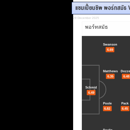
แชมเปี้ยนชิพ พอร์ทสมัธ
29 December 2025
พอร์ทสมัธ
Swanson
6.69
Matthews
Dozze
6.35
6.48
Schmid
6.49
Poole
Pack
6.82
6.45