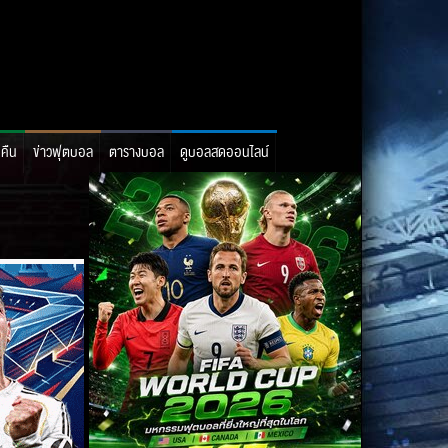
อคืน
ข่าวฟุตบอล
ตารางบอล
ดูบอลสดออนไลน์