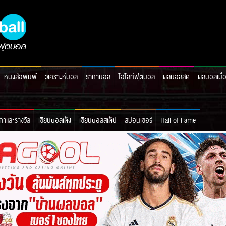
หนังสือพิมพ์
วิเคราะห์บอล
ราคาบอล
ไฮไลท์ฟุตบอล
ผลบอลสด
ผลบอลเมื่
กาและรางวัล
เซียนบอลเต็ง
เซียนบอลสเต็ป
สปอนเซอร์
Hall of Fame