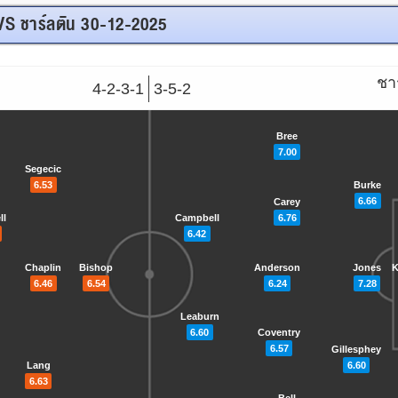
 VS ชาร์ลตัน 30-12-2025
ชา
4-2-3-1
3-5-2
Bree
7.00
Segecic
6.53
Burke
6.66
Carey
6.76
ll
Campbell
6.42
Chaplin
Bishop
Anderson
Jones
K
6.46
6.54
6.24
7.28
Leaburn
6.60
Coventry
6.57
Gillesphey
6.60
Lang
6.63