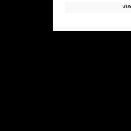
บริสต