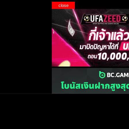
close
เว็บไซต์
one2ball.net
ไม่มีและไม่สนับสนุนการพน
©2015 ONE2BALL.COM / All rights reserved
หน้าแรก
ข่าวฟุตบ
วิเคราะห์บอล
Priv