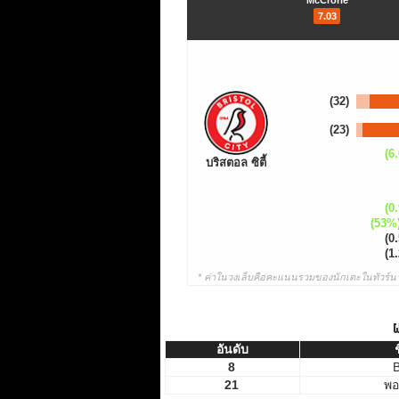
McCrorie
7.03
(32)
(23)
(6.
บริสตอล ซิตี้
(0.
(53%
(0.
(1.
* ค่าในวงเล็บคือคะแนนรวมของนักเตะในทัวร์นา
ผ
อันดับ
อันดับ
ช
8
B
21
พอ