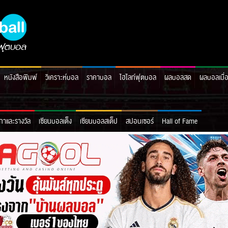
หนังสือพิมพ์
วิเคราะห์บอล
ราคาบอล
ไฮไลท์ฟุตบอล
ผลบอลสด
ผลบอลเมื่
กาและรางวัล
เซียนบอลเต็ง
เซียนบอลสเต็ป
สปอนเซอร์
Hall of Fame