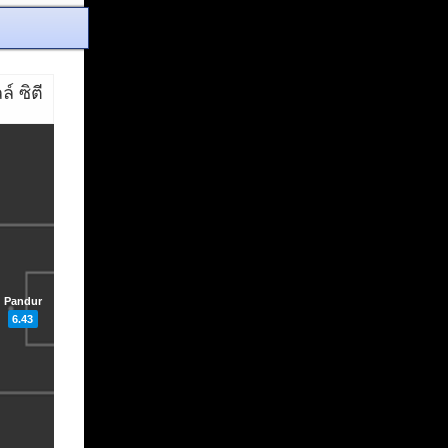
ล์ ซิตี
Pandur
6.43