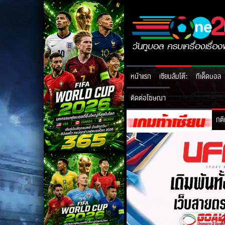
หน้าแรก
เซียนล้มโต๊ะ
ทีเด็ดบอล
ติดต่อโฆษณา
กติ