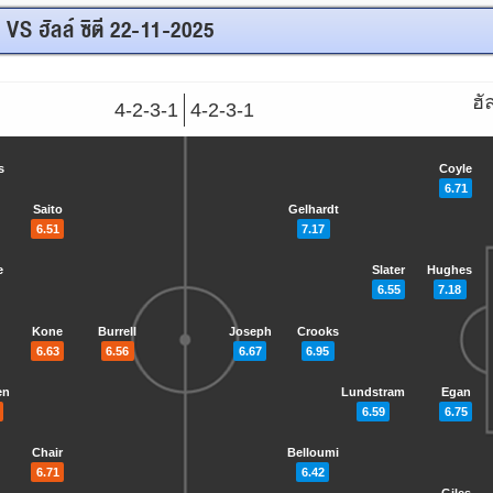
ค VS ฮัลล์ ซิตี 22-11-2025
ฮัล
4-2-3-1
4-2-3-1
s
Coyle
6.71
Saito
Gelhardt
6.51
7.17
e
Slater
Hughes
6.55
7.18
Kone
Burrell
Joseph
Crooks
6.63
6.56
6.67
6.95
en
Lundstram
Egan
6.59
6.75
Chair
Belloumi
6.71
6.42