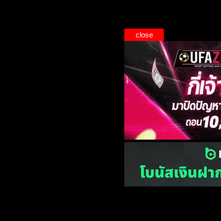
close
เว็บไซต์
one2ball.net
ไม่มีและไม่
©2015 ONE2BALL.COM / All rights reserved
หน้าแรก
ข่