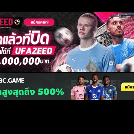
สนับสนุนการพนันในทุกรูปแบบ ทีมงานหวังเพียงให้เยาวชน สนใจมุ่งเน้นด้านกีฬาเป็นสำคัญ 
าวฟุตบอล
ไฮไลท์ฟุตบอล
โปรแกรมถ่ายทอดสด
ทีเด็ดบอล
ผลบอลเมื่อคืน