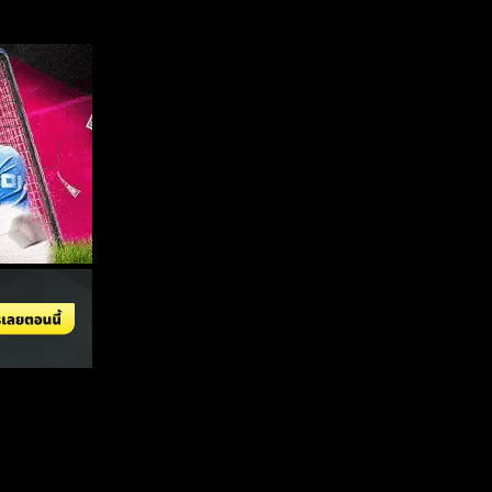
จัดทำขึ้นเพื่อความบันเทิงเท่านั้น
ดูบอลออนไลน์
ทีเด็ดบอลวันนี้
ราคาบอล
วิเคราะห์บอล