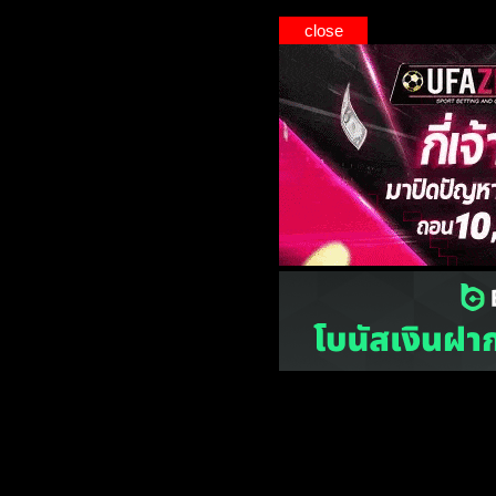
close
เว็บไซต์
one2ball.net
ไม่มีและไม่
©2015 ONE2BALL.COM / All rights reserved
หน้าแรก
ข่
Privacy Policy