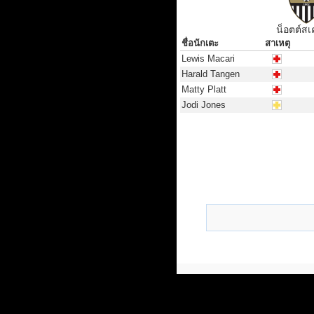
น็อตต์สเค
ชื่อนักเตะ
สาเหตุ
ชื่อนักเตะ
สาเหตุ
Lewis Macari
Harald Tangen
Matty Platt
Jodi Jones