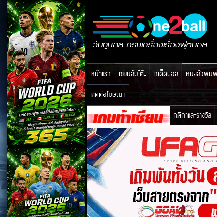
หน้าแรก
เซียนล้มโต๊ะ
ทีเด็ดบอล
หนังสือพิมพ
ติดต่อโฆษณา
กติกาและรางวัล