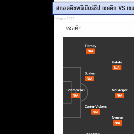
สกอตติชพรีเมียร์ชิป เซลติก VS เซ
3 August 2025
เซลติก
Tierney
N/A
Hatate
N/A
Scales
N/A
Schmeichel
McGregor
N/A
N/A
Carter-Vickers
N/A
Nygren
N/A