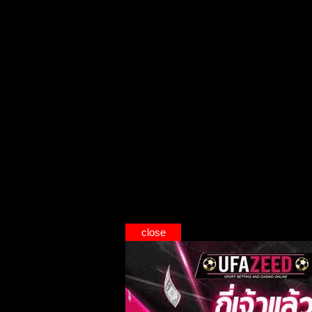
close