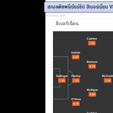
สกอตติชพรีเมียร์ชิป ฮิเบอร์เนี่ยน
29 October 2025
ฮิเบอร์เนี่ยน
Cadden
7.29
Iredale
6.57
Barlaser
6.75
Sallinger
Hanley
McGrat
7.15
7.13
7.18
Mulligan
6.68
O'Hora
6.78