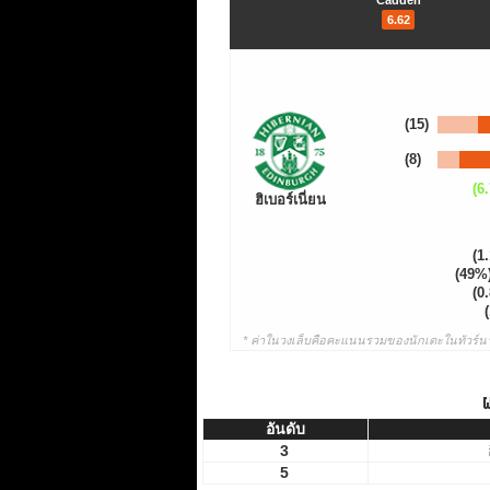
Cadden
6.62
(15)
(8)
(6.
ฮิเบอร์เนี่ยน
(1.
(49%
(0.
(
* ค่าในวงเล็บคือคะแนนรวมของนักเตะในทัวร์นา
ผ
อันดับ
อันดับ
3
5