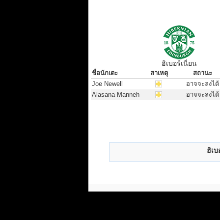
ฮิเบอร์เนี่ยน
ชื่อนักเตะ
สาเหตุ
สถานะ
ชื่อนักเตะ
สาเหตุ
สถานะ
Joe Newell
อาจจะลงได้
Alasana Manneh
อาจจะลงได้
ฮิเบ