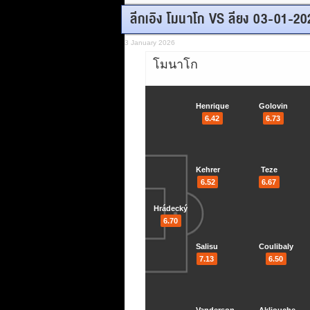
ลีกเอิง โมนาโก VS ลียง 03-01-20
3 January 2026
โมนาโก
Henrique
Golovin
6.42
6.73
Kehrer
Teze
6.52
6.67
Hrádecký
6.70
Salisu
Coulibaly
7.13
6.50