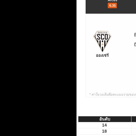
Arcus
6.35
(
(
อองเช่ร์
* ค่าในวงเล็บคือคะแนนรวมของนั
อันดับ
อันดับ
14
18