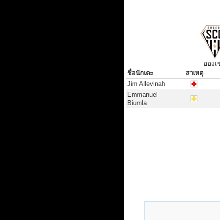
อองเช่
ชื่อนักเตะ
สาเหตุ
ชื่อนักเตะ
สาเหตุ
Jim Allevinah
Emmanuel
Biumla