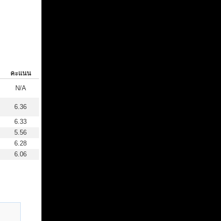
คะแนน
คะแนน
N/A
6.36
6.33
5.56
6.28
6.06