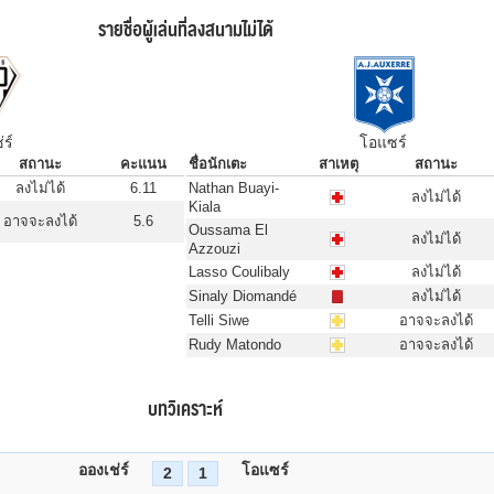
รายชื่อผู้เล่นที่ลงสนามไม่ได้
ร์
โอแซร์
สถานะ
คะแนน
ชื่อนักเตะ
สาเหตุ
สถานะ
สถานะ
คะแนน
ชื่อนักเตะ
สาเหตุ
สถานะ
ลงไม่ได้
6.11
Nathan Buayi-
ลงไม่ได้
Kiala
อาจจะลงได้
5.6
Oussama El
ลงไม่ได้
Azzouzi
Lasso Coulibaly
ลงไม่ได้
Sinaly Diomandé
ลงไม่ได้
Telli Siwe
อาจจะลงได้
Rudy Matondo
อาจจะลงได้
บทวิเคราะห์
อองเช่ร์
โอแซร์
2
1