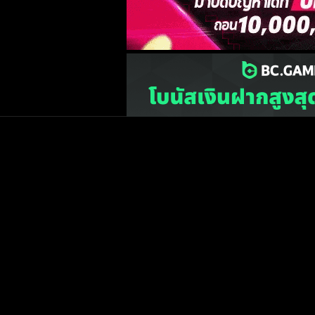
เว็บไซต์
one2ball.net
ไม่มีและไม่สนับสนุนการพน
©2015 ONE2BALL.COM / All rights reserved
หน้าแรก
ข่าวฟุตบ
วิเคราะห์บอล
Priv