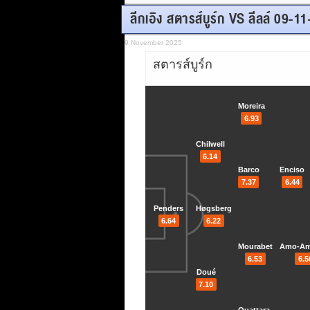
ลีกเอิง สตารส์บูร์ก VS ลีลล์ 09-1
9 November 2025
สตารส์บูร์ก
Moreira
6.93
Chilwell
6.14
Barco
Enciso
7.37
6.44
Penders
Høgsberg
6.64
6.22
Mourabet
Amo-A
6.53
6.5
Doué
7.10