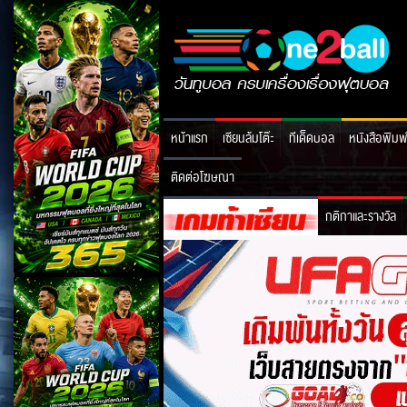
หน้าแรก
เซียนล้มโต๊ะ
ทีเด็ดบอล
หนังสือพิมพ
ติดต่อโฆษณา
กติกาและรางวัล