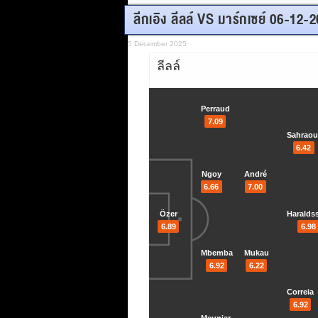
ลีกเอิง ลีลล์ VS มาร์กเซย์ 06-12-
5 December 2025
ลีลล์
Perraud
7.09
Sahraou
6.42
Ngoy
André
6.66
7.00
Özer
Haralds
6.89
6.98
Mbemba
Mukau
6.92
6.22
Correia
6.92