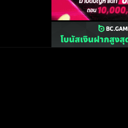
เว็บไซต์
one2ball.net
ไม่มีและไม่สนับสนุนการพน
©2015 ONE2BALL.COM / All rights reserved
หน้าแรก
ข่าวฟุตบ
วิเคราะห์บอล
Priv