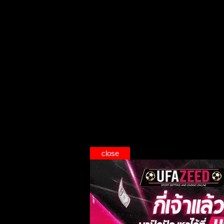
close