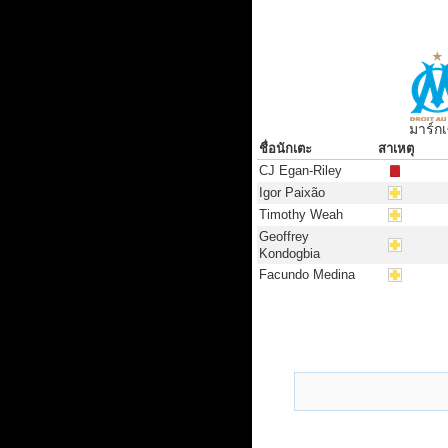
มาร์กเ
ชื่อนักเตะ
สาเหตุ
ชื่อนักเตะ
สาเหตุ
CJ Egan-Riley
Igor Paixão
Timothy Weah
Geoffrey
Kondogbia
Facundo Medina