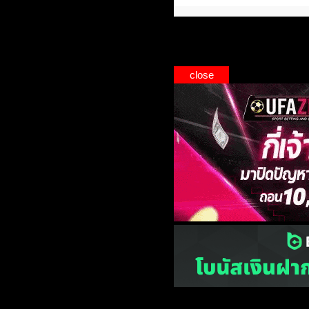
close
เว็บไซต์
one2ball.net
ไม่มีและไม่