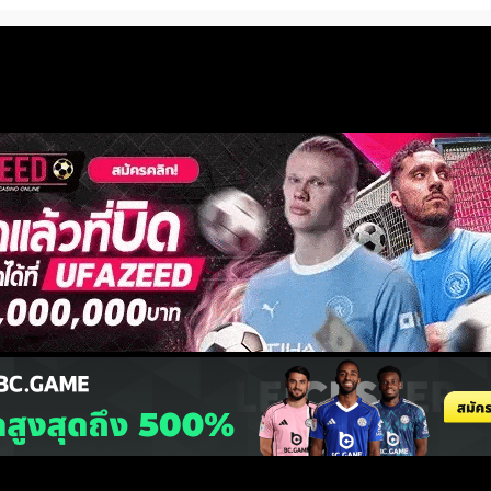
สนับสนุนการพนันในทุกรูปแบบ ทีมงานหวังเพียงให้เยาวชน สนใจมุ่งเน้นด้านกีฬาเป็นสำคัญ 