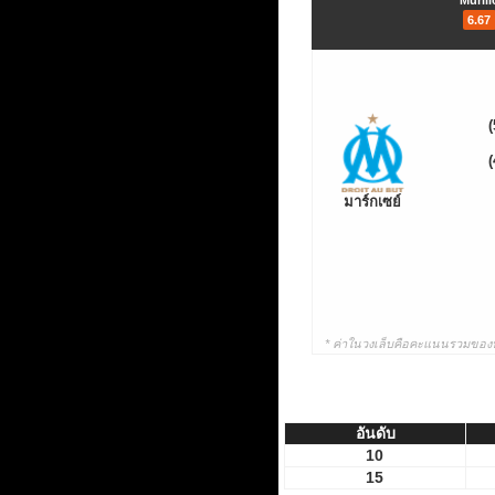
Murill
6.67
(
(
มาร์กเซย์
* ค่าในวงเล็บคือคะแนนรวมของนั
อันดับ
อันดับ
10
15