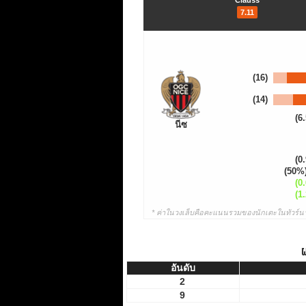
Clauss
7.11
(16)
(14)
(6.
นีซ
(0.
(50%
(0.
(1.
* ค่าในวงเล็บคือคะแนนรวมของนักเตะในทัวร์นา
ผ
อันดับ
อันดับ
2
9