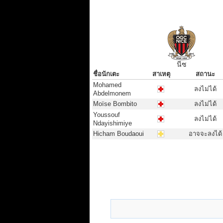
นีซ
ชื่อนักเตะ
สาเหตุ
สถานะ
ชื่อนักเตะ
สาเหตุ
สถานะ
Mohamed
ลงไม่ได้
Abdelmonem
Moïse Bombito
ลงไม่ได้
Youssouf
ลงไม่ได้
Ndayishimiye
Hicham Boudaoui
อาจจะลงได้