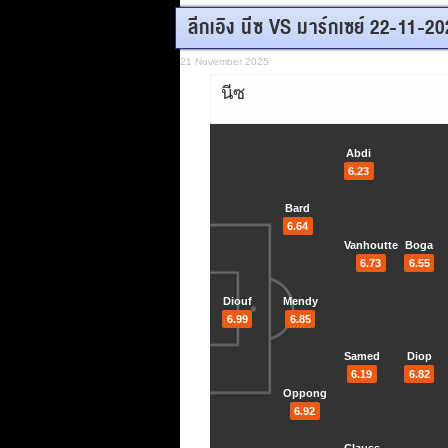
ลีกเอิง นีซ VS มาร์กเซย์ 22-11-2
21 November 2025
นีซ
Abdi
6.23
Bard
6.64
Vanhoutte
Boga
6.73
6.55
Diouf
Mendy
6.99
6.85
Samed
Diop
6.19
6.82
Oppong
6.92