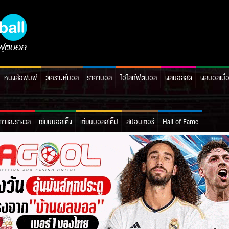
หนังสือพิมพ์
วิเคราะห์บอล
ราคาบอล
ไฮไลท์ฟุตบอล
ผลบอลสด
ผลบอลเมื่
กาและรางวัล
เซียนบอลเต็ง
เซียนบอลสเต็ป
สปอนเซอร์
Hall of Fame