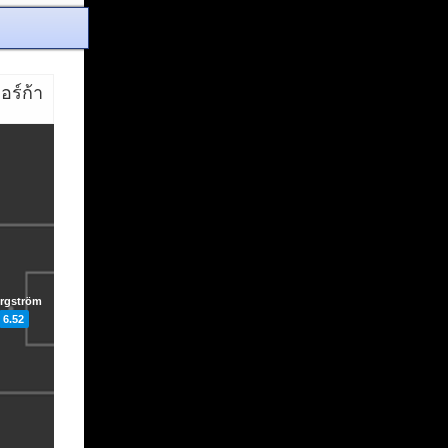
อร์ก้า
rgström
6.52