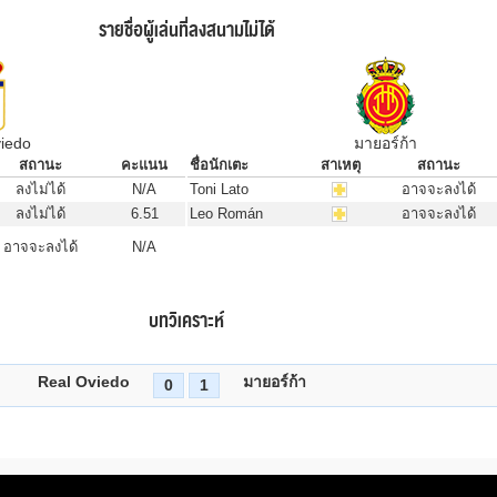
รายชื่อผู้เล่นที่ลงสนามไม่ได้
iedo
มายอร์ก้า
สถานะ
คะแนน
ชื่อนักเตะ
สาเหตุ
สถานะ
สถานะ
คะแนน
ชื่อนักเตะ
สาเหตุ
สถานะ
ลงไม่ได้
N/A
Toni Lato
อาจจะลงได้
ลงไม่ได้
6.51
Leo Román
อาจจะลงได้
อาจจะลงได้
N/A
บทวิเคราะห์
Real Oviedo
มายอร์ก้า
0
1