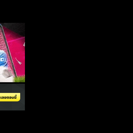
จัดทำขึ้นเพื่อความบันเทิงเท่านั้น
ดูบอลออนไลน์
ทีเด็ดบอลวันนี้
ราคาบอล
วิเคราะห์บอล