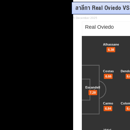
ลาลีกา Real Oviedo VS
5 December 2025
Real Oviedo
Alhassane
6.38
Costas
Dendo
6.66
6.
Escandell
7.28
Carmo
Colom
6.84
6.