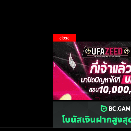
close