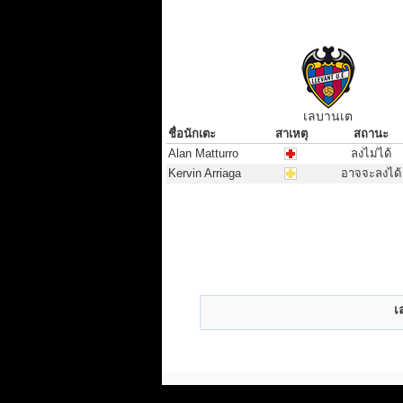
เลบานเต
ชื่อนักเตะ
สาเหตุ
สถานะ
ชื่อนักเตะ
สาเหตุ
สถานะ
Alan Matturro
ลงไม่ได้
Kervin Arriaga
อาจจะลงได้
เ