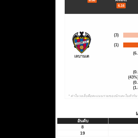
Álvarez
6.16
(3)
(1)
(6.
เลบานเต
(0.
(43%
(0.
(1.
* ค่าในวงเล็บคือคะแนนรวมของนักเตะในทัวร์นา
ผ
อันดับ
อันดับ
8
19