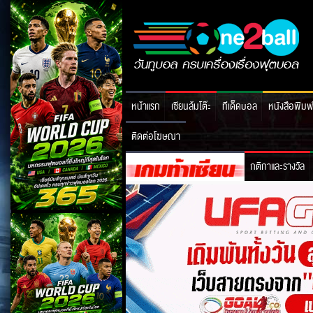
หน้าแรก
เซียนล้มโต๊ะ
ทีเด็ดบอล
หนังสือพิมพ
ติดต่อโฆษณา
กติกาและรางวัล