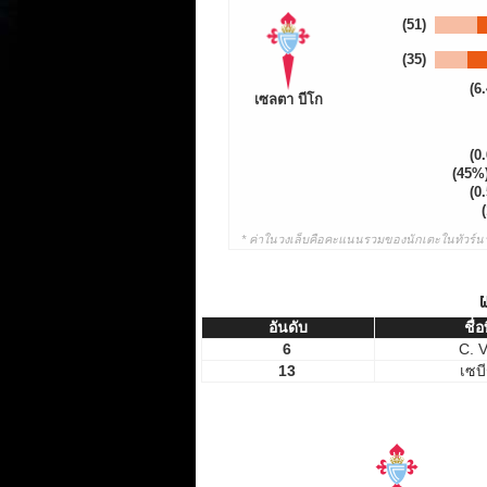
(51)
(35)
(6.
เซลตา บีโก
(0.
(45%
(0.
* ค่าในวงเล็บคือคะแนนรวมของนักเตะในทัวร์นา
ผ
อันดับ
ชื่อ
อันดับ
ชื่อ
6
C. 
13
เซบ