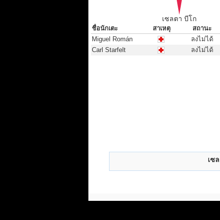
เซลตา บีโก
ชื่อนักเตะ
สาเหตุ
สถานะ
ชื่อนักเตะ
สาเหตุ
สถานะ
Miguel Román
ลงไม่ได้
Carl Starfelt
ลงไม่ได้
เซล