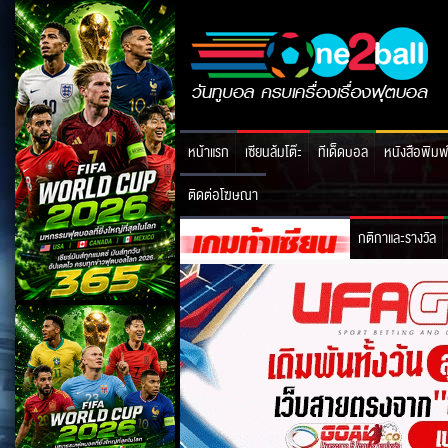
หน้าแรก
เซียนล้มโต๊ะ
ทีเด็ดบอล
หนังสือพิมพ
ติดต่อโฆษณา
กติกาและรางวัล