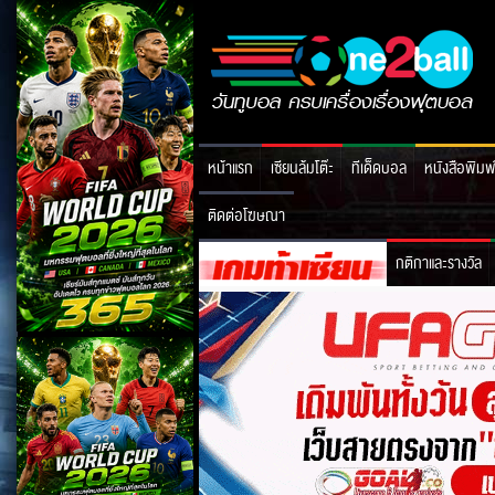
หน้าแรก
เซียนล้มโต๊ะ
ทีเด็ดบอล
หนังสือพิมพ
ติดต่อโฆษณา
กติกาและรางวัล