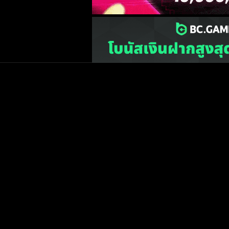
เว็บไซต์
one2ball.net
ไม่มีและไม่สนับสนุนการพน
©2015 ONE2BALL.COM / All rights reserved
หน้าแรก
ข่าวฟุตบ
วิเคราะห์บอล
Priv