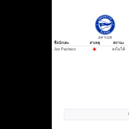
อลาเบส
ชื่อนักเตะ
สาเหตุ
สถานะ
ชื่อนักเตะ
สาเหตุ
สถานะ
Jon Pacheco
ลงไม่ได้