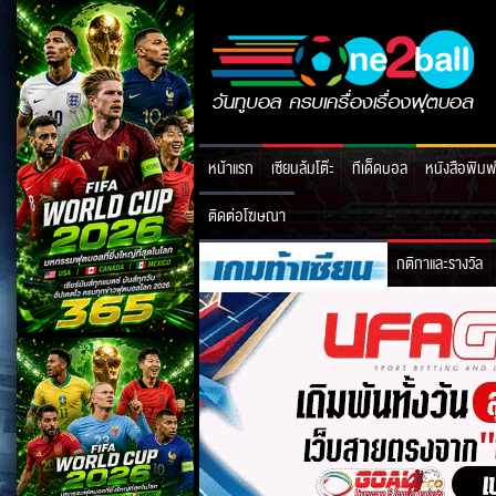
หน้าแรก
เซียนล้มโต๊ะ
ทีเด็ดบอล
หนังสือพิมพ
ติดต่อโฆษณา
กติกาและรางวัล