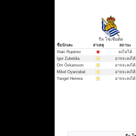
รีล โซเซียดัด
ชื่อนักเตะ
สาเหตุ
สถานะ
ชื่อนักเตะ
สาเหตุ
สถานะ
Iñaki Rupérez
ลงไม่ได้
Igor Zubeldia
อาจจะลงได้
Orri Óskarsson
อาจจะลงได้
Mikel Oyarzabal
อาจจะลงได้
Yangel Herrera
อาจจะลงได้