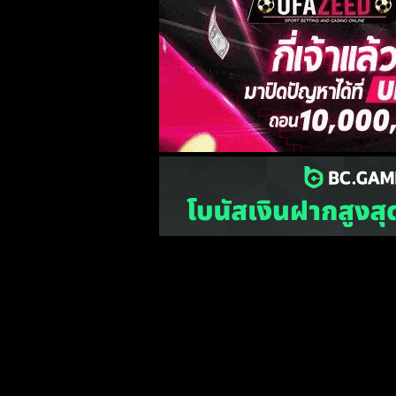
เว็บไซต์
one2ball.net
ไม่มีและไม่สนับสนุนการพน
©2015 ONE2BALL.COM / All rights reserved
หน้าแรก
ข่าวฟุตบ
วิเคราะห์บอล
Priv