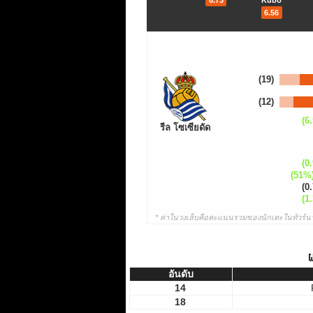
Kubo
6.56
(19)
(12)
(6.
รีล โซเซียดัด
(0.
(51%
(0.
(1.
* ค่าในวงเล็บคือคะแนนรวมของนักเตะในทัวร์นา
ผ
อันดับ
อันดับ
14
18