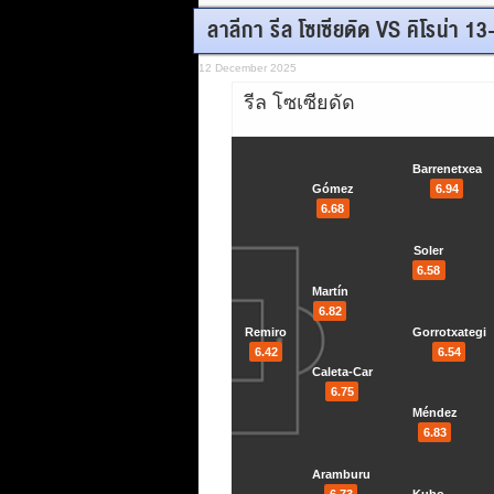
ลาลีกา รีล โซเซียดัด VS คิโรน่า 1
12 December 2025
รีล โซเซียดัด
Barrenetxea
6.94
Gómez
6.68
Soler
6.58
Martín
6.82
Remiro
Gorrotxategi
6.42
6.54
Caleta-Car
6.75
Méndez
6.83
Aramburu
6.73