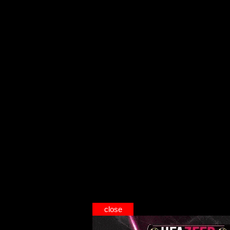
close