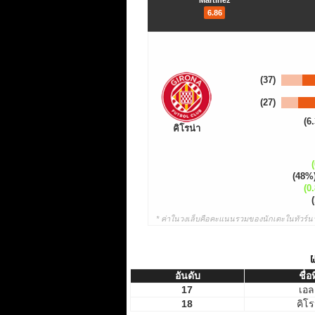
Martínez
6.86
(37)
(27)
(6.
คิโรน่า
(48%
(0.
(
* ค่าในวงเล็บคือคะแนนรวมของนักเตะในทัวร์นา
ผ
อันดับ
ชื่อ
อันดับ
ชื่อ
17
เอล
18
คิโร