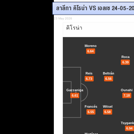
ลาลีกา คิโรน่า VS เอลเช 24-05-2
23 May 2026
คิโรน่า
Moreno
6.64
Roca
6.39
Reis
Beltrán
6.73
6.56
Gazzaniga
Ounahi
6.61
7.18
Francés
Witsel
6.55
6.58
Tsygan
6.94