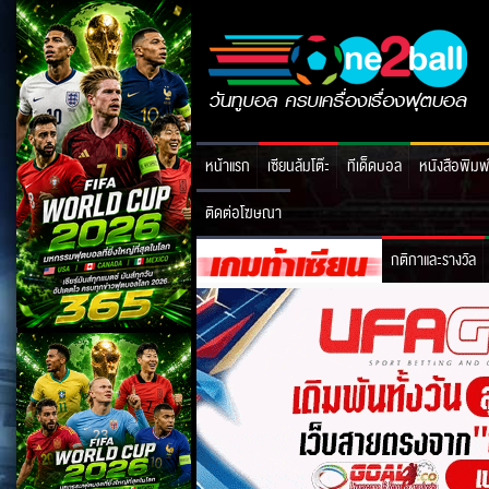
หน้าแรก
เซียนล้มโต๊ะ
ทีเด็ดบอล
หนังสือพิมพ
ติดต่อโฆษณา
กติกาและรางวัล