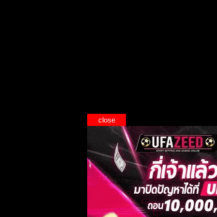
close