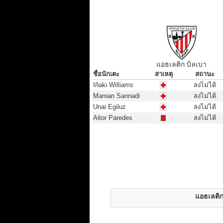
แอธเลติก บิลเบา
ชื่อนักเตะ
สาเหตุ
สถานะ
ชื่อนักเตะ
สาเหตุ
สถานะ
Iñaki Williams
ลงไม่ได้
Maroan Sannadi
ลงไม่ได้
Unai Egiluz
ลงไม่ได้
Aitor Paredes
ลงไม่ได้
แอธเลติก