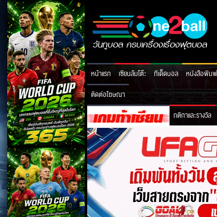
หน้าแรก
เซียนล้มโต๊ะ
ทีเด็ดบอล
หนังสือพิมพ
ติดต่อโฆษณา
กติกาและรางวัล