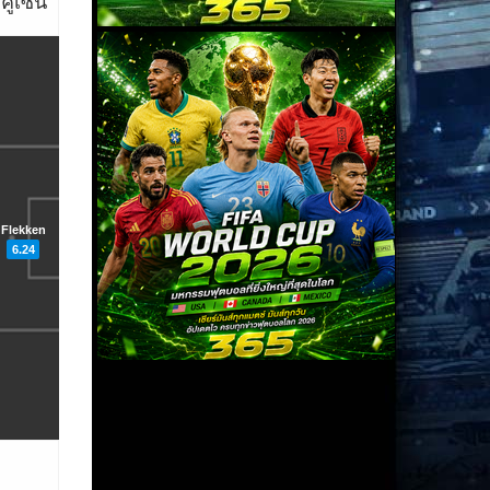
คูเซ่น
Flekken
6.24