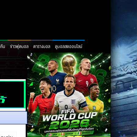
อคืน
ข่าวฟุตบอล
ตารางบอล
ดูบอลสดออนไลน์