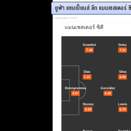
ยูฟ่า แชมเปี้ยนส์ ลีก แมนเชสเตอร์
5 November 2025
แมนเชสเตอร์ ซิตี
Gvardiol
Doku
7.49
7.31
Dias
Silva
7.15
6.92
Donnarumma
González
6.57
6.48
Stones
Lewis
6.94
6.76