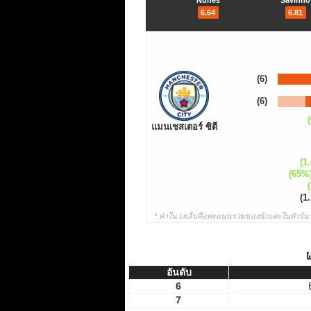
Nunes
Savinho
6.64
6.81
(6)
(6)
แมนเชสเตอร์ ซิตี
(1.
(65%
(1.
* ค่าในวงเล็บคือคะแนนรวมของนักเตะในทัวร์นา
ผ
อันดับ
อันดับ
6
7