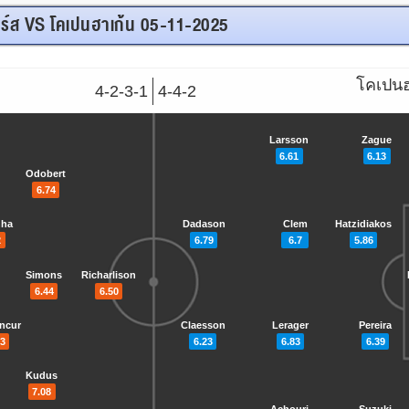
เปอร์ส VS โคเปนฮาเก้น 05-11-2025
โคเปนฮ
4-2-3-1
4-4-2
Larsson
Zague
6.61
6.13
Odobert
6.74
nha
Dadason
Clem
Hatzidiakos
2
6.79
6.7
5.86
Simons
Richarlison
6.44
6.50
ncur
Claesson
Lerager
Pereira
63
6.23
6.83
6.39
Kudus
7.08