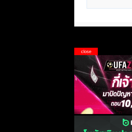
close