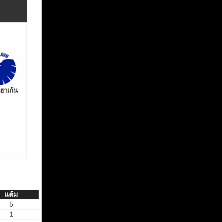
ฮาเก้น
แต้ม
แต้ม
5
1