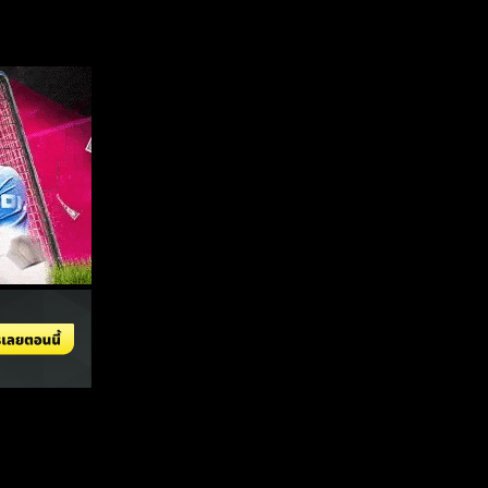
จัดทำขึ้นเพื่อความบันเทิงเท่านั้น
ดูบอลออนไลน์
ทีเด็ดบอลวันนี้
ราคาบอล
วิเคราะห์บอล