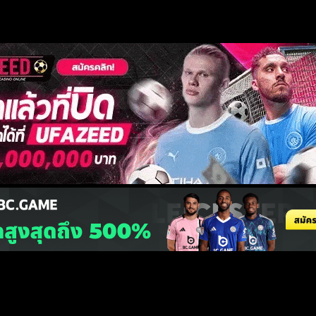
สนับสนุนการพนันในทุกรูปแบบ ทีมงานหวังเพียงให้เยาวชน สนใจมุ่งเน้นด้านกีฬาเป็นสำคัญ 
าวฟุตบอล
ไฮไลท์ฟุตบอล
โปรแกรมถ่ายทอดสด
ทีเด็ดบอล
ผลบอลเมื่อคืน