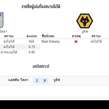
รายชื่อผู้เล่นที่ลงสนามไม่ได้
วิลลา
วูล์ฟ
สถานะ
คะแนน
ชื่อนักเตะ
สาเหตุ
สถานะ
สถานะ
คะแนน
ชื่อนักเตะ
สาเหตุ
สถานะ
ลงไม่ได้
N/A
Matt Doherty
ลงไม่ได้
ลงไม่ได้
6.73
อาจจะลงได้
6.95
บทวิเคราะห์
แอสตัน วิลลา
วูล์ฟ
1
0