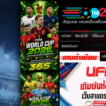
หน้าแรก
เซียนล้มโต๊ะ
ทีเด็ดบอล
ติดต่อโฆษณา
กติ