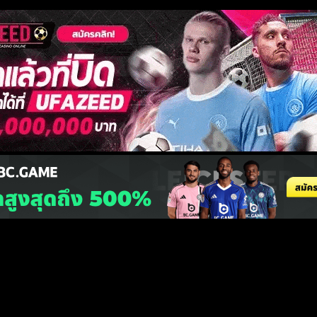
สนับสนุนการพนันในทุกรูปแบบ ทีมงานหวังเพียงให้เยาวชน สนใจมุ่งเน้นด้านกีฬาเป็นสำคัญ 
าวฟุตบอล
ไฮไลท์ฟุตบอล
โปรแกรมถ่ายทอดสด
ทีเด็ดบอล
ผลบอลเมื่อคืน