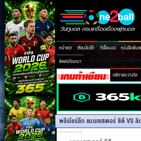
หน้าแรก
เซียนล้มโต๊ะ
ทีเด็ดบอล
หนังสือพิมพ
ติดต่อโฆษณา
กติกาและรางวัล
พรีเมียร์ลีก แมนเชสเตอร์ ซิตี VS 
9 November 2025