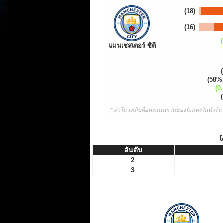
(18)
(16)
แมนเชสเตอร์ ซิตี
(
(58%
(0.
* ค่าในวงเล็บคือคะแนนรวมของนักเตะในทัวร์นา
ผ
อันดับ
อันดับ
2
3