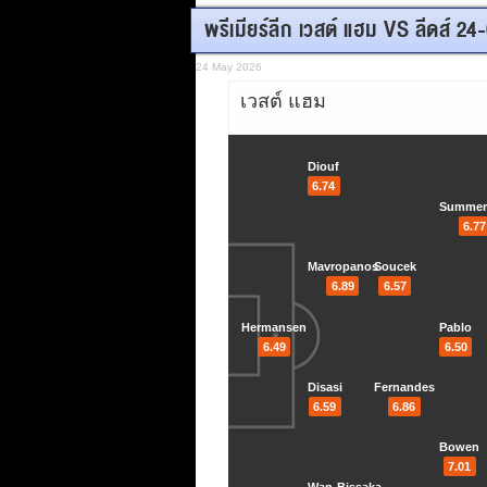
พรีเมียร์ลีก เวสต์ แฮม VS ลีดส์ 2
24 May 2026
เวสต์ แฮม
Diouf
6.74
Summerv
6.77
Mavropanos
Soucek
6.89
6.57
Hermansen
Pablo
6.49
6.50
Disasi
Fernandes
6.59
6.86
Bowen
7.01