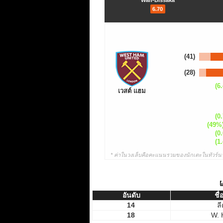
Wan-Bissaka
6.70
(41)
(28)
(6.
เวสต์ แฮม
(0.
(49%
(0.
(1.
* ค่าในวงเล็บคือคะแนนรวมของนักเตะในทัวร์นา
ผ
อันดับ
ชื่
อันดับ
ชื่
14
ลี
18
W.