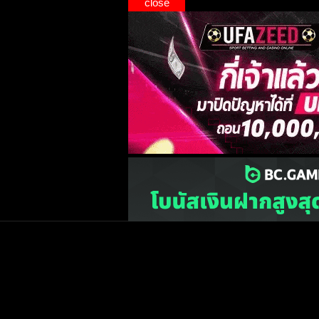
close
เว็บไซต์
one2ball.net
ไม่มีและไม่สนับสนุนการพน
©2015 ONE2BALL.COM / All rights reserved
หน้าแรก
ข่าวฟุตบ
วิเคราะห์บอล
Priv