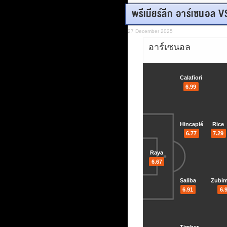
พรีเมียร์ลีก อาร์เซนอล 
27 December 2025
อาร์เซนอล
Calafiori
6.99
Hincapié
Rice
6.77
7.29
Raya
6.67
Saliba
Zubim
6.91
6.