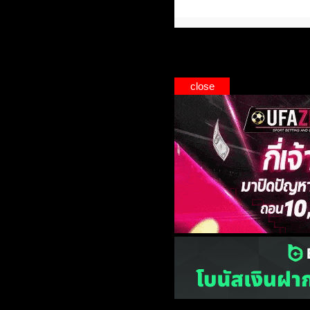
close