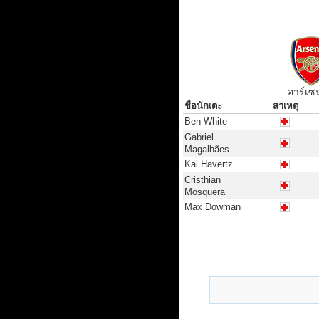
อาร์เซ
ชื่อนักเตะ
สาเหตุ
ชื่อนักเตะ
สาเหตุ
Ben White
Gabriel
Magalhães
Kai Havertz
Cristhian
Mosquera
Max Dowman