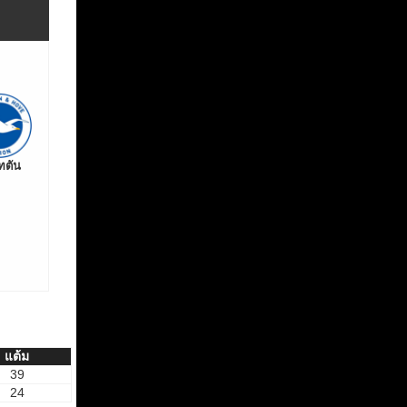
ทตัน
แต้ม
แต้ม
39
24