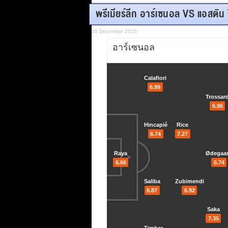
พรีเมียร์ลีก อาร์เซนอล VS แอสตั
30 December 2025
อาร์เซนอล
Calafiori
6.99
Trossar
6.96
Hincapié
Rice
6.74
7.27
Raya
Ødegaa
6.66
6.74
Saliba
Zubimendi
6.87
6.92
Saka
7.35