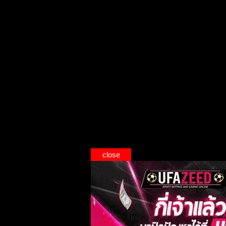
close