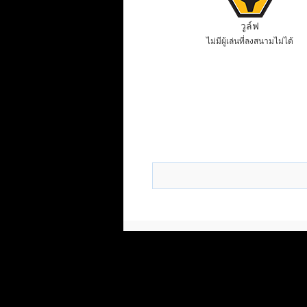
วูล์ฟ
ไม่มีผู้เล่นที่ลงสนามไม่ได้