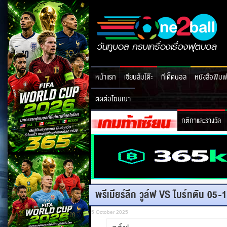
หน้าแรก
เซียนล้มโต๊ะ
ทีเด็ดบอล
หนังสือพิมพ
ติดต่อโฆษณา
กติกาและรางวัล
พรีเมียร์ลีก วูล์ฟ VS ไบร์ทตัน 05
5 October 2025