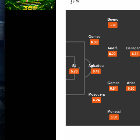
วูล์ฟ
Bueno
6.78
Gomes
6.08
André
Bellega
6.22
6.12
Sá
Agbadou
5.76
6.49
Gomes
Arias
6.54
6.50
Mosquera
6.24
Munetsi
6.50