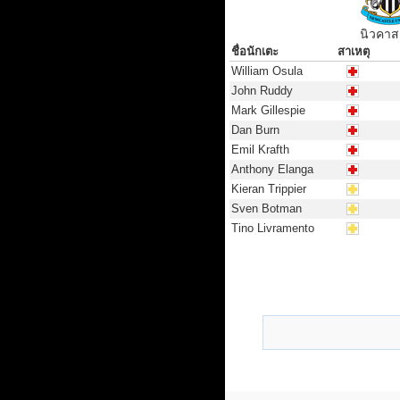
นิวคาส
ชื่อนักเตะ
สาเหตุ
ชื่อนักเตะ
สาเหตุ
William Osula
John Ruddy
Mark Gillespie
Dan Burn
Emil Krafth
Anthony Elanga
Kieran Trippier
Sven Botman
Tino Livramento