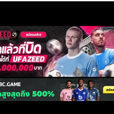
สนับสนุนการพนันในทุกรูปแบบ ทีมงานหวังเพียงให้เยาวชน สนใจมุ่งเน้นด้านกีฬาเป็นสำคัญ 