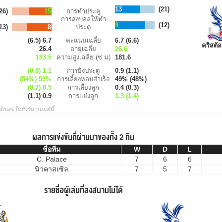
13
(21)
26)
15
การทำประตู
การส่งบอลให้ทำ
9
(12)
13)
8
ประตู
(6.5)
6.7
คะแนนเฉลี่ย
6.7
(6.6)
คริสตั
26.4
อายุเฉลี่ย
26.6
183.5
ความสูงเฉลี่ย (ซ.ม)
181.6
(0.8)
1.1
การยิงประตู
0.9
(1.1)
(54%)
59%
การเลี้ยงหลบสำเร็จ
49%
(48%)
(0.7)
0.5
การเลี้ยงลูก
0.4
(0.3)
(1.1)
0.9
การแย่งลูก
1.3
(1.4)
กเตะในทัวร์นาเมนต์นี้
ผลการแข่งขันที่ผ่านมาของทั้ง 2 ทีม
ชื่อทีม
W
D
L
ชื่อทีม
W
D
L
C. Palace
7
6
6
นิวคาสเซิล
7
5
7
รายชื่อผู้เล่นที่ลงสนามไม่ได้