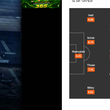
นิวคาสเซิล
Hall
6.95
Schär
6.74
Ramsdale
6.31
Thiaw
7.01
Miley
6.61