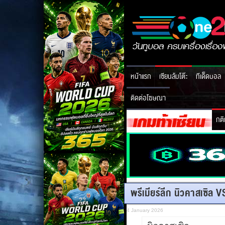
หน้าแรก
เซียนล้มโต๊ะ
ทีเด็ดบอล
ติดต่อโฆษณา
กติ
พรีเมียร์ลีก นิวคาสเซิล
4 January 2026