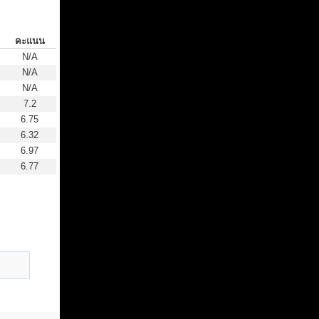
คะแนน
คะแนน
N/A
N/A
N/A
7.2
6.75
6.32
6.97
6.77