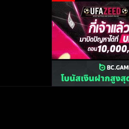
เว็บไซต์
one2ball.net
ไม่มีและไม่สนับสนุนการพน
©2015 ONE2BALL.COM / All rights reserved
หน้าแรก
ข่าวฟุตบ
วิเคราะห์บอล
Priv