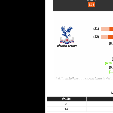
Canvot
6.38
(21)
(12)
(6.
คริสตัล พาเลซ
(48%
(0.
(1.
* ค่าในวงเล็บคือคะแนนรวมของนักเตะในทัวร์นา
ผ
อันดับ
อันดับ
3
14