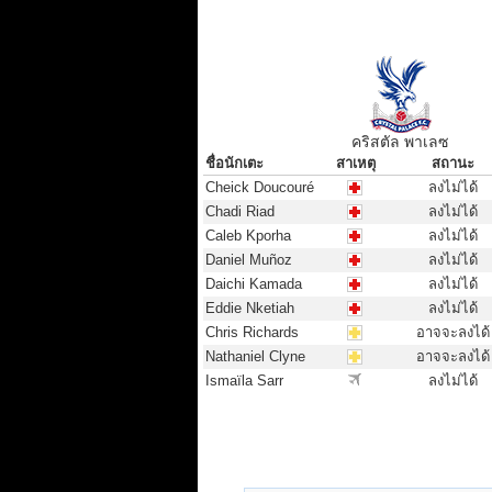
คริสตัล พาเลซ
ชื่อนักเตะ
สาเหตุ
สถานะ
ชื่อนักเตะ
สาเหตุ
สถานะ
Cheick Doucouré
ลงไม่ได้
Chadi Riad
ลงไม่ได้
Caleb Kporha
ลงไม่ได้
Daniel Muñoz
ลงไม่ได้
Daichi Kamada
ลงไม่ได้
Eddie Nketiah
ลงไม่ได้
Chris Richards
อาจจะลงได้
Nathaniel Clyne
อาจจะลงได้
Ismaïla Sarr
ลงไม่ได้