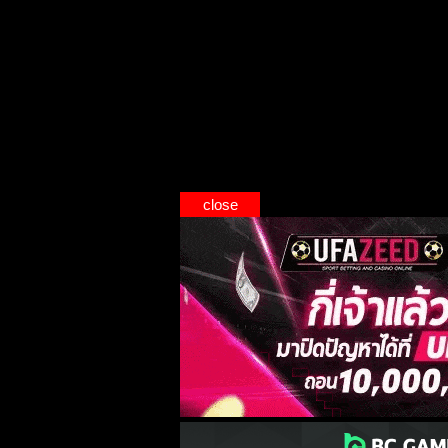
close