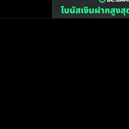
เว็บไซต์
one2ball.net
ไม่มีและไม่สนับสนุนการพน
©2015 ONE2BALL.COM / All rights reserved
หน้าแรก
ข่าวฟุตบ
วิเคราะห์บอล
Priv