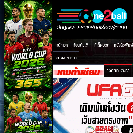
หน้าแรก
เซียนล้มโต๊ะ
ทีเด็ดบอล
หนังสือพิมพ
ติดต่อโฆษณา
กติกาและรางวัล