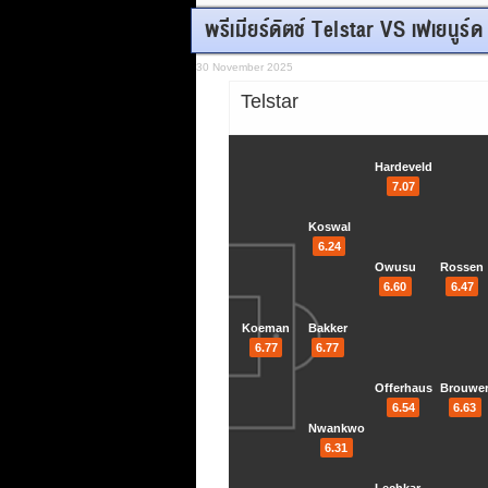
พรีเมียร์ดัตช์ Telstar VS เฟเยนูร
30 November 2025
Telstar
Hardeveld
7.07
Koswal
6.24
Owusu
Rossen
6.60
6.47
Koeman
Bakker
6.77
6.77
Offerhaus
Brouwe
6.54
6.63
Nwankwo
6.31