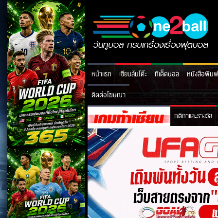
หน้าแรก
เซียนล้มโต๊ะ
ทีเด็ดบอล
หนังสือพิมพ
ติดต่อโฆษณา
กติกาและรางวัล