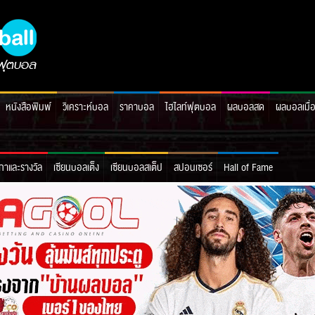
หนังสือพิมพ์
วิเคราะห์บอล
ราคาบอล
ไฮไลท์ฟุตบอล
ผลบอลสด
ผลบอลเมื่
กาและรางวัล
เซียนบอลเต็ง
เซียนบอลสเต็ป
สปอนเซอร์
Hall of Fame