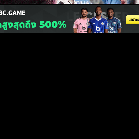
สนับสนุนการพนันในทุกรูปแบบ ทีมงานหวังเพียงให้เยาวชน สนใจมุ่งเน้นด้านกีฬาเป็นสำคัญ 
าวฟุตบอล
ไฮไลท์ฟุตบอล
โปรแกรมถ่ายทอดสด
ทีเด็ดบอล
ผลบอลเมื่อคืน