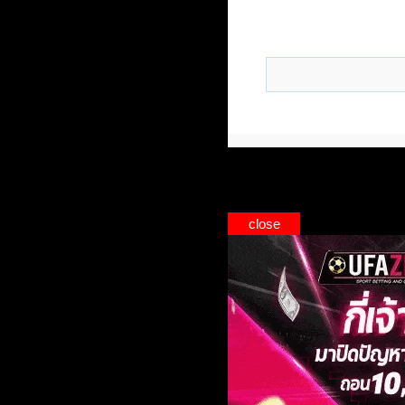
close