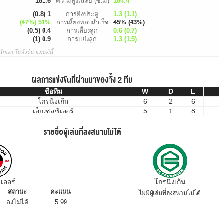
181.6
ความสูงเฉลี่ย (ซ.ม)
184.4
(0.8)
1
การยิงประตู
1.3
(1.1)
(47%)
51%
การเลี้ยงหลบสำเร็จ
45%
(43%)
(0.5)
0.4
การเลี้ยงลูก
0.6
(0.7)
(1)
0.9
การแย่งลูก
1.3
(1.5)
กเตะในทัวร์นาเมนต์นี้
ผลการแข่งขันที่ผ่านมาของทั้ง 2 ทีม
ชื่อทีม
W
D
L
ชื่อทีม
W
D
L
โกรนิงเก้น
6
2
6
เอ็กเซลซิเออร์
5
1
8
รายชื่อผู้เล่นที่ลงสนามไม่ได้
ิเออร์
โกรนิงเก้น
สถานะ
คะแนน
ไม่มีผู้เล่นที่ลงสนามไม่ได้
สถานะ
คะแนน
ลงไม่ได้
5.99