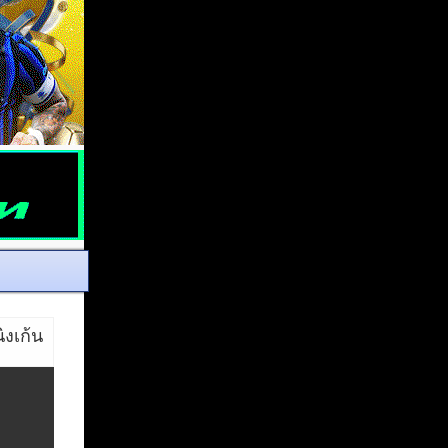
ิงเก้น