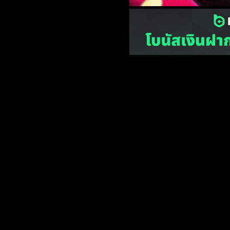
เว็บไซต์
one2ball.net
ไม่มีและไม่
©2015 ONE2BALL.COM / All rights reserved
หน้าแรก
ข่
Privacy Policy