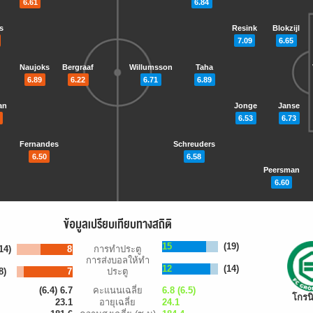
6.61
6.84
s
Resink
Blokzijl
7.09
6.65
Naujoks
Bergraaf
Willumsson
Taha
6.89
6.22
6.71
6.89
an
Jonge
Janse
6.53
6.73
Fernandes
Schreuders
6.50
6.58
Peersman
6.60
ข้อมูลเปรียบเทียบทางสถิติ
15
(19)
14)
8
การทำประตู
การส่งบอลให้ทำ
12
(14)
8)
7
ประตู
(6.4)
6.7
คะแนนเฉลี่ย
6.8
(6.5)
โกรนิ
23.1
อายุเฉลี่ย
24.1