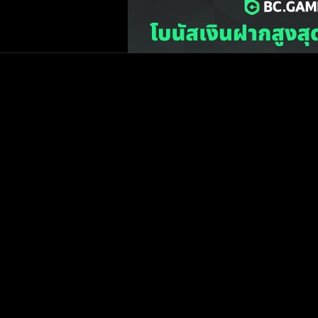
เว็บไซต์
one2ball.net
ไม่มีและไม่สนับสนุนการพน
©2015 ONE2BALL.COM / All rights reserved
หน้าแรก
ข่าวฟุตบ
วิเคราะห์บอล
Priv