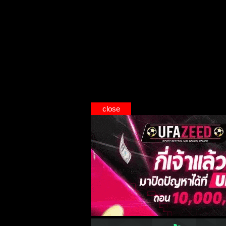
close