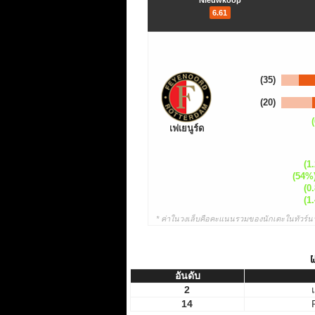
Nieuwkoop
6.61
(35)
(20)
เฟเยนูร์ด
(1.
(54%
(0.
(1.
* ค่าในวงเล็บคือคะแนนรวมของนักเตะในทัวร์นา
ผ
อันดับ
อันดับ
2
14