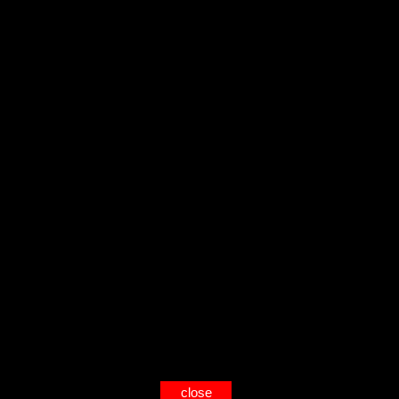
close