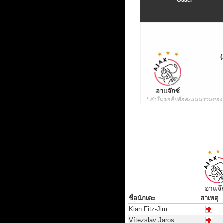
Gaaei
(
อาแจ๊กซ์
* ค่าในวงเล็บคือคะแนนรวมของนั
อาแจ๊
ชื่อนักเตะ
สาเหตุ
ชื่อนักเตะ
สาเหตุ
Kian Fitz-Jim
Vítezslav Jaros