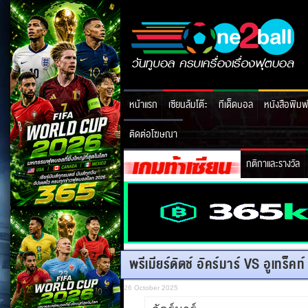
หน้าแรก
เซียนล้มโต๊ะ
ทีเด็ดบอล
หนังสือพิมพ
ติดต่อโฆษณา
กติกาและรางวัล
พรีเมียร์ดัตช์ อัคร์มาร์ VS อูเทร็ค
26 October 2025