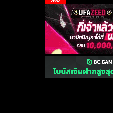
close
เว็บไซต์
one2ball.net
ไม่มีและไม่สนับสนุนการพน
©2015 ONE2BALL.COM / All rights reserved
หน้าแรก
ข่าวฟุตบ
วิเคราะห์บอล
Priv