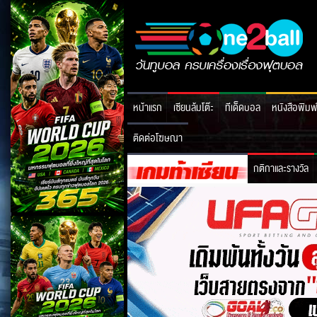
หน้าแรก
เซียนล้มโต๊ะ
ทีเด็ดบอล
หนังสือพิมพ
ติดต่อโฆษณา
กติกาและรางวัล