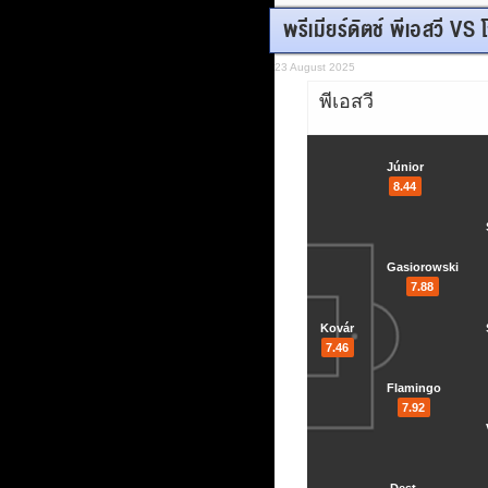
พรีเมียร์ดัตช์ พีเอสวี V
23 August 2025
พีเอสวี
Júnior
8.44
Gasiorowski
7.88
Kovár
7.46
Flamingo
7.92