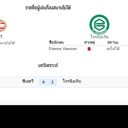
รายชื่อผู้เล่นที่ลงสนามไม่ได้
วี
โกรนิงเก้น
ชื่อนักเตะ
สาเหตุ
สถานะ
งสนามไม่ได้
ชื่อนักเตะ
สาเหตุ
สถานะ
Etienne Vaessen
ลงไม่ได้
บทวิเคราะห์
พีเอสวี
โกรนิงเก้น
4
1