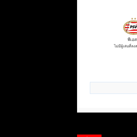
พีเอส
ไม่มีผู้เล่นที่ล