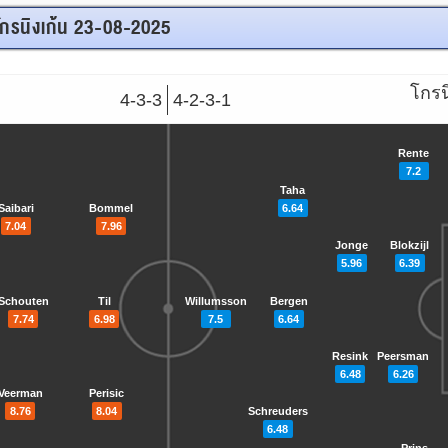
S โกรนิงเก้น 23-08-2025
โกรน
4-3-3
4-2-3-1
Rente
7.2
Taha
6.64
Saibari
Bommel
7.04
7.96
Jonge
Blokzijl
5.96
6.39
Schouten
Til
Willumsson
Bergen
7.74
6.98
7.5
6.64
Resink
Peersman
6.48
6.26
Veerman
Perisic
8.76
8.04
Schreuders
6.48