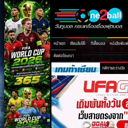
หน้าแรก
เซียนล้มโต๊ะ
ทีเด็ดบอล
หนังสือพิมพ
ติดต่อโฆษณา
กติกาและรางวัล