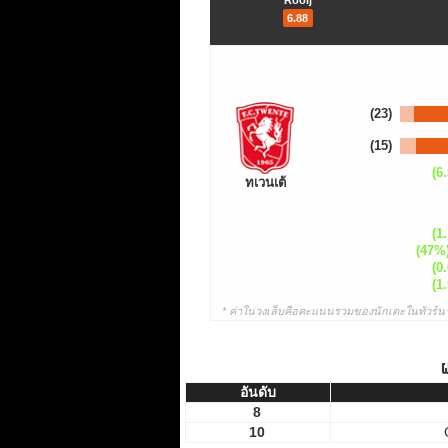
Rooij
6.88
(23)
(15)
(6.
ทเวนเต้
(1.
(47%
(0.
(1.
* ค่าในวงเล็บคือคะแนนรวมของนักเตะในทัวร์นา
ผ
อันดับ
อันดับ
8
10