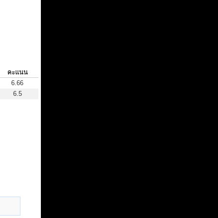
คะแนน
คะแนน
6.66
6.5