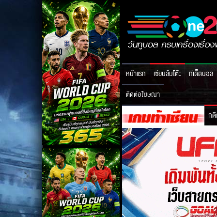
หน้าแรก
เซียนล้มโต๊ะ
ทีเด็ดบอล
ติดต่อโฆษณา
กติ