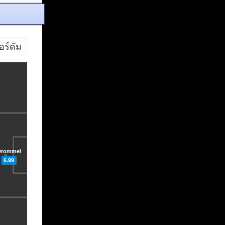
อร์ดัม
Drommel
6.99