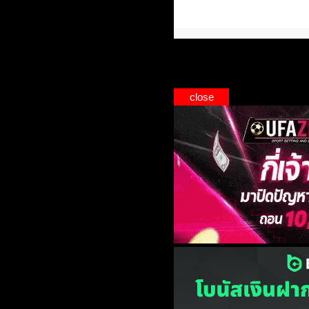
close