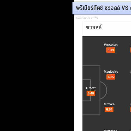
พรีเมียร์ดัตช์ ซวอลล์ VS
8 November 2025
ซวอลล์
Floranus
6.39
MacNulty
6.35
Graaff
6.48
Graves
6.54