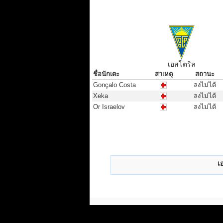
เอสโตริล
ชื่อนักเตะ
สาเหตุ
สถานะ
ชื่อนักเตะ
สาเหตุ
สถานะ
Gonçalo Costa
ลงไม่ได้
Xeka
ลงไม่ได้
Or Israelov
ลงไม่ได้
เ