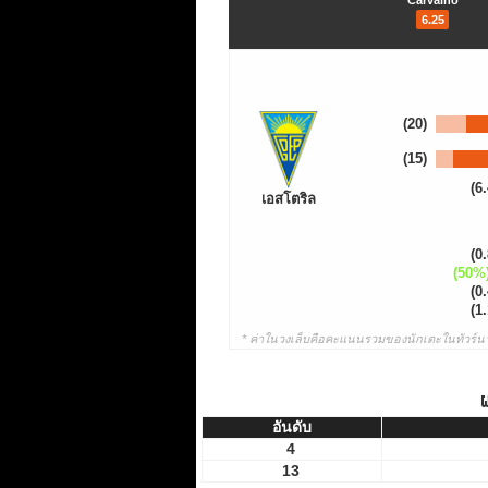
Carvalho
6.25
(20)
(15)
(6.
เอสโตริล
(0.
(50%
(0.
(1.
* ค่าในวงเล็บคือคะแนนรวมของนักเตะในทัวร์นา
ผ
อันดับ
อันดับ
4
13