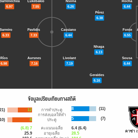
Barrenechea
Lukébakio
Nsona
Rocha
6.97
7.55
6.26
6.44
Pérez
6.38
Barreiro
Pavlidis
Cassiano
Fonte
6.33
7.33
6.44
6.55
Nhaga
6.13
Ríos
Aursnes
Livolant
Sousa
6.98
7.16
7.19
6.44
Geraldes
6.16
ข้อมูลเปรียบเทียบทางสถิติ
8
(11)
21)
12
การทำประตู
การส่งบอลให้ทำ
5
(7)
10)
8
ประตู
(6.8)
7
คะแนนเฉลี่ย
6.4
(6.4)
คาซ่า เ
25.9
อายุเฉลี่ย
28.5