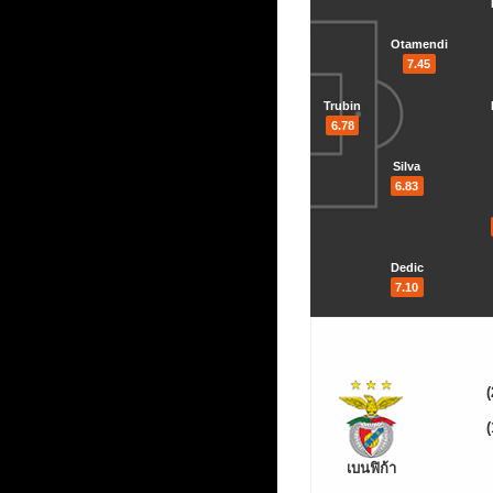
Otamendi
7.45
Trubin
6.78
Silva
6.83
Dedic
7.10
(
(
เบนฟิก้า