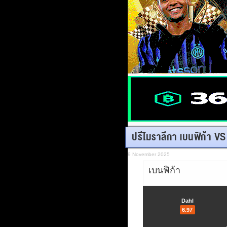
ปรีไมราลีกา เบนฟิก้า VS
9 November 2025
เบนฟิก้า
Dahl
6.97