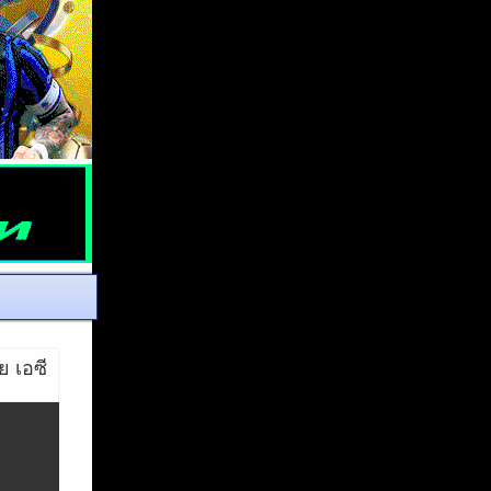
ย เอซี