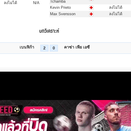
Tchamba
ลงไม่ได้
N/A
Kevin Prieto
ลงไม่ได้
Max Svensson
ลงไม่ได้
บทวิเคราะห์
เบนฟิก้า
คาซ่า เพีย เอซี
2
0