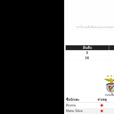
* ค่าในวงเล็บคือคะแนนรวมของนั
อันดับ
อันดับ
3
16
เบนฟิ
ชื่อนักเตะ
สาเหตุ
ชื่อนักเตะ
สาเหตุ
Bruma
Manu Silva