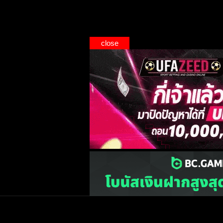
close
เว็บไซต์
one2ball.net
ไม่มีและไม่สนับสนุนการพน
©2015 ONE2BALL.COM / All rights reserved
หน้าแรก
ข่าวฟุตบ