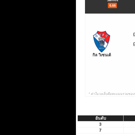
Santos
6.66
(
(
กิล วิเซนเต้
* ค่าในวงเล็บคือคะแนนรวมของนั
อันดับ
อันดับ
3
7