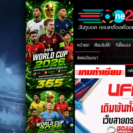
หน้าแรก
เซียนล้มโต๊ะ
ทีเด็ดบอล
ติดต่อโฆษณา
กติ