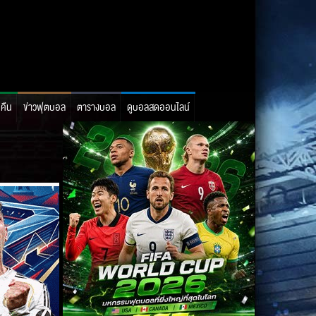
อคืน
ข่าวฟุตบอล
ตารางบอล
ดูบอลสดออนไลน์