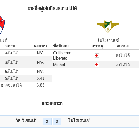
รายชื่อผู้เล่นที่ลงสนามไม่ได้
นเต้
โมไรเรนเซ่
สถานะ
คะแนน
ชื่อนักเตะ
สาเหตุ
สถานะ
สถานะ
คะแนน
ชื่อนักเตะ
สาเหตุ
สถานะ
ลงไม่ได้
N/A
Guilherme
ลงไม่ได้
Liberato
ลงไม่ได้
N/A
Michel
ลงไม่ได้
ลงไม่ได้
N/A
ลงไม่ได้
6.41
อาจจะลงได้
6.83
บทวิเคราะห์
กิล วิเซนเต้
โมไรเรนเซ่
2
2