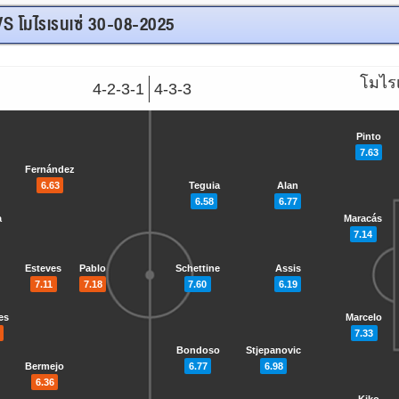
้ VS โมไรเรนเซ่ 30-08-2025
โมไรเ
4-2-3-1
4-3-3
Pinto
7.63
Fernández
6.63
Teguia
Alan
6.58
6.77
a
Maracás
7.14
Esteves
Pablo
Schettine
Assis
7.11
7.18
7.60
6.19
es
Marcelo
7.33
Bondoso
Stjepanovic
6.77
6.98
Bermejo
6.36